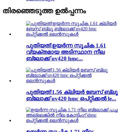
തിരഞ്ഞെടുത്ത ഉൽപ്പന്നം
പുതിയത്!ഉയർന്ന സൂചിക 1.61
വ്യക്തമായ അടിസ്ഥാന നീല
ബ്ലോക്ക് uv420 hmc...
പുതിയത്!1.56 ക്ലിയർ ബേസ് ബ്ലൂ
ബ്ലോക്ക് uv420 hmc ഒപ്റ്റിക്കൽ le...
ഉയർന്ന സൂചിക 1.71 നീല