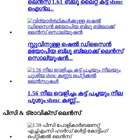
ലെൻസ് 1.61 ബ്ലൂ ലൈറ്റ് കട്ട് shmc
ഐഗ്ല...
സ്റ്റുവിനുള്ള ഷെൽ ഡിസൈൻ
മയോപിയ ബ്ലൂ ബ്ലോക്ക് ലെൻസ്
സൊല്യൂഷൻ...
1.56 നീല വെളിച്ചം കട്ട് പച്ചയും നീല
പൂശും shmc കണ്ണ്...
പിസി & ട്രാവിക്സ് ലെൻസ്