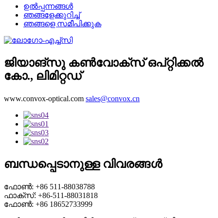
ഉൽപ്പന്നങ്ങൾ
ഞങ്ങളേക്കുറിച്ച്
ഞങ്ങളെ സമീപിക്കുക
ജിയാങ്‌സു കൺവോക്‌സ് ഒപ്റ്റിക്കൽ
കോ., ലിമിറ്റഡ്
www.convox-optical.com
sales@convox.cn
ബന്ധപ്പെടാനുള്ള വിവരങ്ങൾ
ഫോൺ: +86 511-88038788
ഫാക്സ്: +86-511-88031818
ഫോൺ: +86 18652733999