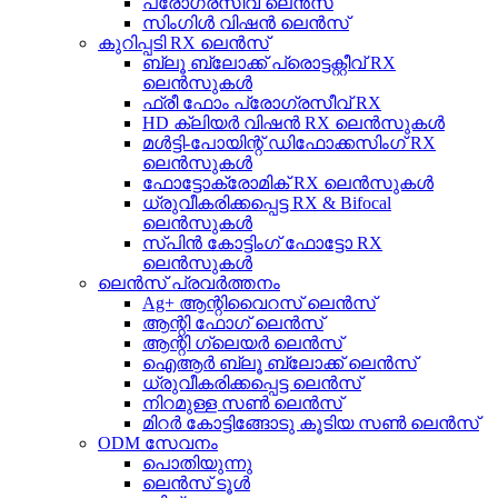
പ്രോഗ്രസീവ് ലെൻസ്
സിംഗിൾ വിഷൻ ലെൻസ്
കുറിപ്പടി RX ലെൻസ്
ബ്ലൂ ബ്ലോക്ക് പ്രൊട്ടക്റ്റീവ് RX
ലെൻസുകൾ
ഫ്രീ ഫോം പ്രോഗ്രസീവ് RX
HD ക്ലിയർ വിഷൻ RX ലെൻസുകൾ
മൾട്ടി-പോയിന്റ് ഡിഫോക്കസിംഗ് RX
ലെൻസുകൾ
ഫോട്ടോക്രോമിക് RX ലെൻസുകൾ
ധ്രുവീകരിക്കപ്പെട്ട RX & Bifocal
ലെൻസുകൾ
സ്പിൻ കോട്ടിംഗ് ഫോട്ടോ RX
ലെൻസുകൾ
ലെൻസ് പ്രവർത്തനം
Ag+ ആന്റിവൈറസ് ലെൻസ്
ആന്റി ഫോഗ് ലെൻസ്
ആന്റി ഗ്ലെയർ ലെൻസ്
ഐആർ ബ്ലൂ ബ്ലോക്ക് ലെൻസ്
ധ്രുവീകരിക്കപ്പെട്ട ലെൻസ്
നിറമുള്ള സൺ ലെൻസ്
മിറർ കോട്ടിങ്ങോടു കൂടിയ സൺ ലെൻസ്
ODM സേവനം
പൊതിയുന്നു
ലെൻസ് ടൂൾ