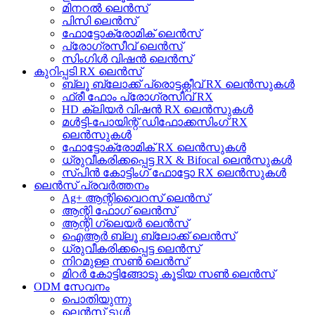
മിനറൽ ലെൻസ്
പിസി ലെൻസ്
ഫോട്ടോക്രോമിക് ലെൻസ്
പ്രോഗ്രസീവ് ലെൻസ്
സിംഗിൾ വിഷൻ ലെൻസ്
കുറിപ്പടി RX ലെൻസ്
ബ്ലൂ ബ്ലോക്ക് പ്രൊട്ടക്റ്റീവ് RX ലെൻസുകൾ
ഫ്രീ ഫോം പ്രോഗ്രസീവ് RX
HD ക്ലിയർ വിഷൻ RX ലെൻസുകൾ
മൾട്ടി-പോയിന്റ് ഡിഫോക്കസിംഗ് RX
ലെൻസുകൾ
ഫോട്ടോക്രോമിക് RX ലെൻസുകൾ
ധ്രുവീകരിക്കപ്പെട്ട RX & Bifocal ലെൻസുകൾ
സ്പിൻ കോട്ടിംഗ് ഫോട്ടോ RX ലെൻസുകൾ
ലെൻസ് പ്രവർത്തനം
Ag+ ആന്റിവൈറസ് ലെൻസ്
ആന്റി ഫോഗ് ലെൻസ്
ആന്റി ഗ്ലെയർ ലെൻസ്
ഐആർ ബ്ലൂ ബ്ലോക്ക് ലെൻസ്
ധ്രുവീകരിക്കപ്പെട്ട ലെൻസ്
നിറമുള്ള സൺ ലെൻസ്
മിറർ കോട്ടിങ്ങോടു കൂടിയ സൺ ലെൻസ്
ODM സേവനം
പൊതിയുന്നു
ലെൻസ് ടൂൾ