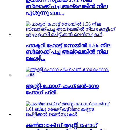
ബ്ലോക്ക് പച്ച അല്ലെങ്കിൽ നീല
പൂശുന്നു shm...
ഫാക്ടറി ഹോട്ട് സെയിൽ 1.56 നീല
ബ്ലോക്ക് പച്ച അല്ലെങ്കിൽ നീല
കോട്ടി...
ആന്റി-ഫോഗ് ഫംഗ്‌ഷൻ-ഗോ
ഫോഗ്-ഫ്രീ
കൺവോക്‌സ് ആന്റി-ഫോഗ്