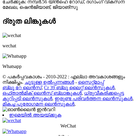
ചേർക്കുക: നമ്പർ.56 യിൻഹെ റോഡ്, ദഗാംഗ് വികസന
മേഖല, ഷെൻജിയാങ്, ജിയാങ്‌സു
ദ്രുത ലിങ്കുകൾ
wechat
Whatsapp
© പകർപ്പവകാശം - 2010-2022 : എല്ലാ അവകാശങ്ങളും
നിക്ഷിപ്തം.
ചൂടുള്ള ഉൽപ്പന്നങ്ങൾ
-
സൈറ്റ്മാപ്പ്
ബ്ലൂ റേ ലെൻസ്
,
Cr 39 ബ്ലൂ ലൈറ്റ് ലെൻസുകൾ
,
ഒഫ്താൽമിക് ലെൻസ് ബ്ലാങ്കുകൾ
,
ധ്രുവീകരിക്കപ്പെട്ട
കുറിപ്പടി ലെൻസുകൾ
,
ഇരുണ്ട പരിവർത്തന ലെൻസുകൾ
,
മികച്ച പുരോഗമന ലെൻസുകൾ
,
ഇമെയിൽ അയയ്ക്കുക
WeChat