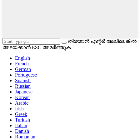
തിരയാൻ എന്റർ അല്ലെങ്കിൽ
അടയ്ക്കാൻ ESC അമർത്തുക
English
French
German
Portuguese
Spanish
Russian
Japanese
Korean
Arabic
Irish
Greek
Turkish
Italian
Danish
Romanian