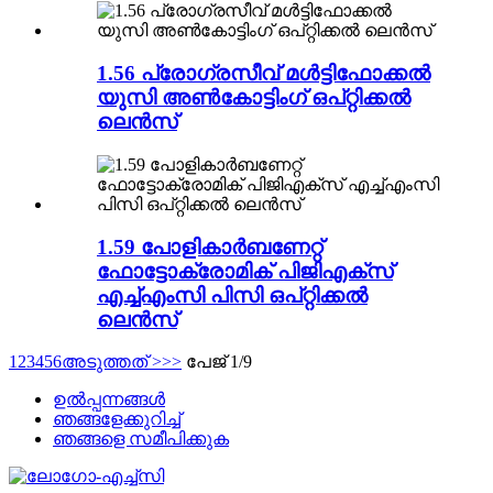
1.56 പ്രോഗ്രസീവ് മൾട്ടിഫോക്കൽ
യുസി അൺകോട്ടിംഗ് ഒപ്റ്റിക്കൽ
ലെൻസ്
1.59 പോളികാർബണേറ്റ്
ഫോട്ടോക്രോമിക് പിജിഎക്സ്
എച്ച്എംസി പിസി ഒപ്റ്റിക്കൽ
ലെൻസ്
1
2
3
4
5
6
അടുത്തത് >
>>
പേജ് 1/9
ഉൽപ്പന്നങ്ങൾ
ഞങ്ങളേക്കുറിച്ച്
ഞങ്ങളെ സമീപിക്കുക