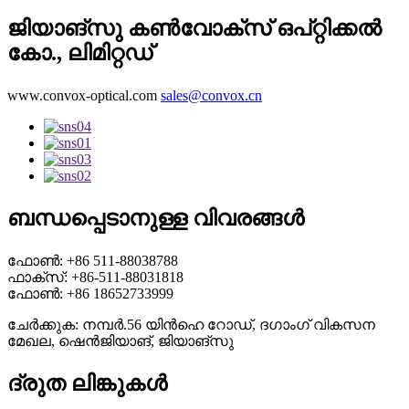
ജിയാങ്‌സു കൺവോക്‌സ് ഒപ്റ്റിക്കൽ
കോ., ലിമിറ്റഡ്
www.convox-optical.com
sales@convox.cn
ബന്ധപ്പെടാനുള്ള വിവരങ്ങൾ
ഫോൺ: +86 511-88038788
ഫാക്സ്: +86-511-88031818
ഫോൺ: +86 18652733999
ചേർക്കുക: നമ്പർ.56 യിൻഹെ റോഡ്, ദഗാംഗ് വികസന
മേഖല, ഷെൻജിയാങ്, ജിയാങ്‌സു
ദ്രുത ലിങ്കുകൾ