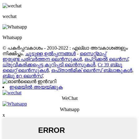
wechat
Whatsapp
© പകർപ്പവകാശം - 2010-2022 : എല്ലാ അവകാശങ്ങളും
നിക്ഷിപ്തം.
ചൂടുള്ള ഉൽപ്പന്നങ്ങൾ
-
സൈറ്റ്മാപ്പ്
ഇരുണ്ട പരിവർത്തന ലെൻസുകൾ
,
ഒപ്റ്റിക്കൽ ലെൻസ്
,
ധ്രുവീകരിക്കപ്പെട്ട കുറിപ്പടി ലെൻസുകൾ
,
Cr 39 ബ്ലൂ
ലൈറ്റ് ലെൻസുകൾ
,
ഒഫ്താൽമിക് ലെൻസ് ബ്ലാങ്കുകൾ
,
ബ്ലൂ റേ ലെൻസ്
,
ഇമെയിൽ അയയ്ക്കുക
WeChat
Whatsapp
x