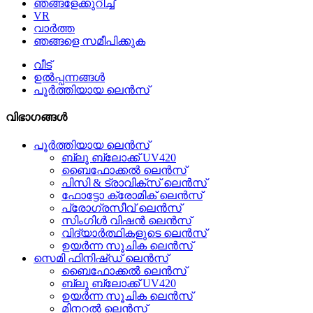
ഞങ്ങളേക്കുറിച്ച്
VR
വാർത്ത
ഞങ്ങളെ സമീപിക്കുക
വീട്
ഉൽപ്പന്നങ്ങൾ
പൂർത്തിയായ ലെൻസ്
വിഭാഗങ്ങൾ
പൂർത്തിയായ ലെൻസ്
ബ്ലൂ ബ്ലോക്ക് UV420
ബൈഫോക്കൽ ലെൻസ്
പിസി & ട്രാവിക്സ് ലെൻസ്
ഫോട്ടോ ക്രോമിക് ലെൻസ്
പ്രോഗ്രസീവ് ലെൻസ്
സിംഗിൾ വിഷൻ ലെൻസ്
വിദ്യാർത്ഥികളുടെ ലെൻസ്
ഉയർന്ന സൂചിക ലെൻസ്
സെമി ഫിനിഷ്ഡ് ലെൻസ്
ബൈഫോക്കൽ ലെൻസ്
ബ്ലൂ ബ്ലോക്ക് UV420
ഉയർന്ന സൂചിക ലെൻസ്
മിനറൽ ലെൻസ്