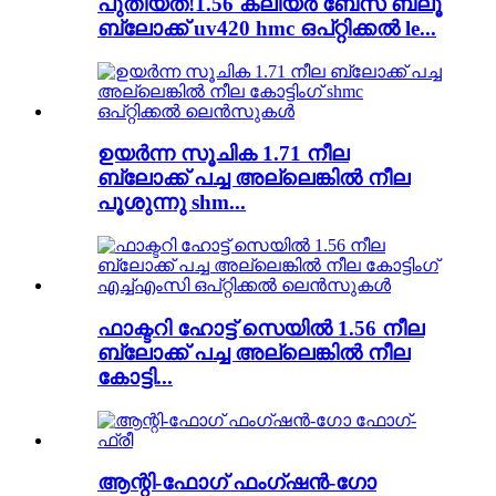
പുതിയത്!1.56 ക്ലിയർ ബേസ് ബ്ലൂ
ബ്ലോക്ക് uv420 hmc ഒപ്റ്റിക്കൽ le...
ഉയർന്ന സൂചിക 1.71 നീല
ബ്ലോക്ക് പച്ച അല്ലെങ്കിൽ നീല
പൂശുന്നു shm...
ഫാക്ടറി ഹോട്ട് സെയിൽ 1.56 നീല
ബ്ലോക്ക് പച്ച അല്ലെങ്കിൽ നീല
കോട്ടി...
ആന്റി-ഫോഗ് ഫംഗ്‌ഷൻ-ഗോ