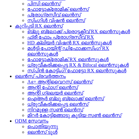
പിസി ലെൻസ്
ഫോട്ടോക്രോമിക് ലെൻസ്
പ്രോഗ്രസീവ് ലെൻസ്
സിംഗിൾ വിഷൻ ലെൻസ്
കുറിപ്പടി RX ലെൻസ്
ബ്ലൂ ബ്ലോക്ക് പ്രൊട്ടക്റ്റീവ് RX ലെൻസുകൾ
ഫ്രീ ഫോം പ്രോഗ്രസീവ് RX
HD ക്ലിയർ വിഷൻ RX ലെൻസുകൾ
മൾട്ടി-പോയിന്റ് ഡിഫോക്കസിംഗ് RX
ലെൻസുകൾ
ഫോട്ടോക്രോമിക് RX ലെൻസുകൾ
ധ്രുവീകരിക്കപ്പെട്ട RX & Bifocal ലെൻസുകൾ
സ്പിൻ കോട്ടിംഗ് ഫോട്ടോ RX ലെൻസുകൾ
ലെൻസ് പ്രവർത്തനം
Ag+ ആന്റിവൈറസ് ലെൻസ്
ആന്റി ഫോഗ് ലെൻസ്
ആന്റി ഗ്ലെയർ ലെൻസ്
ഐആർ ബ്ലൂ ബ്ലോക്ക് ലെൻസ്
ധ്രുവീകരിക്കപ്പെട്ട ലെൻസ്
നിറമുള്ള സൺ ലെൻസ്
മിറർ കോട്ടിങ്ങോടു കൂടിയ സൺ ലെൻസ്
ODM സേവനം
പൊതിയുന്നു
ലെൻസ് ടൂൾ