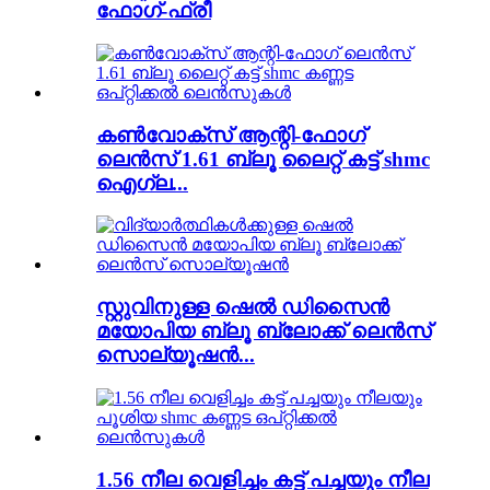
ഫോഗ്-ഫ്രീ
കൺവോക്‌സ് ആന്റി-ഫോഗ്
ലെൻസ് 1.61 ബ്ലൂ ലൈറ്റ് കട്ട് shmc
ഐഗ്ല...
സ്റ്റുവിനുള്ള ഷെൽ ഡിസൈൻ
മയോപിയ ബ്ലൂ ബ്ലോക്ക് ലെൻസ്
സൊല്യൂഷൻ...
1.56 നീല വെളിച്ചം കട്ട് പച്ചയും നീല