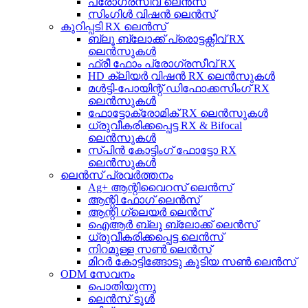
പ്രോഗ്രസീവ് ലെൻസ്
സിംഗിൾ വിഷൻ ലെൻസ്
കുറിപ്പടി RX ലെൻസ്
ബ്ലൂ ബ്ലോക്ക് പ്രൊട്ടക്റ്റീവ് RX
ലെൻസുകൾ
ഫ്രീ ഫോം പ്രോഗ്രസീവ് RX
HD ക്ലിയർ വിഷൻ RX ലെൻസുകൾ
മൾട്ടി-പോയിന്റ് ഡിഫോക്കസിംഗ് RX
ലെൻസുകൾ
ഫോട്ടോക്രോമിക് RX ലെൻസുകൾ
ധ്രുവീകരിക്കപ്പെട്ട RX & Bifocal
ലെൻസുകൾ
സ്പിൻ കോട്ടിംഗ് ഫോട്ടോ RX
ലെൻസുകൾ
ലെൻസ് പ്രവർത്തനം
Ag+ ആന്റിവൈറസ് ലെൻസ്
ആന്റി ഫോഗ് ലെൻസ്
ആന്റി ഗ്ലെയർ ലെൻസ്
ഐആർ ബ്ലൂ ബ്ലോക്ക് ലെൻസ്
ധ്രുവീകരിക്കപ്പെട്ട ലെൻസ്
നിറമുള്ള സൺ ലെൻസ്
മിറർ കോട്ടിങ്ങോടു കൂടിയ സൺ ലെൻസ്
ODM സേവനം
പൊതിയുന്നു
ലെൻസ് ടൂൾ