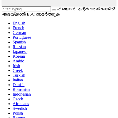
തിരയാൻ എന്റർ അല്ലെങ്കിൽ
അടയ്ക്കാൻ ESC അമർത്തുക
English
French
German
Portuguese
Spanish
Russian
Japanese
Korean
Arabic
Irish
Greek
Turkish
Italian
Danish
Romanian
Indonesian
Czech
Afrikaans
Swedish
Polish
Basque