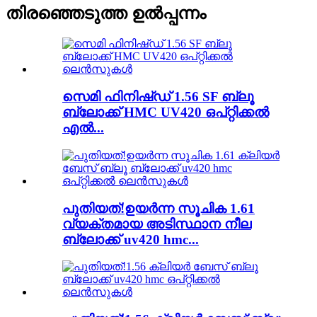
തിരഞ്ഞെടുത്ത ഉൽപ്പന്നം
സെമി ഫിനിഷ്ഡ് 1.56 SF ബ്ലൂ
ബ്ലോക്ക് HMC UV420 ഒപ്റ്റിക്കൽ
എൽ...
പുതിയത്!ഉയർന്ന സൂചിക 1.61
വ്യക്തമായ അടിസ്ഥാന നീല
ബ്ലോക്ക് uv420 hmc...